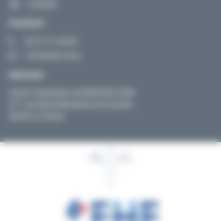
LinkedIn
Contact
02 97 31 48 48
Contactez-nous
Adresse
Centre Hospitalier de Belle-Île-En-Mer
271 rue Marie-Madeleine de Castille
56360 Le Palais
© EHPAD- MALESTROIT | Tous droits réservés| Site réalisé
via la Fédération Hospitalière de France – Bretagne |
Design Genious-interactive