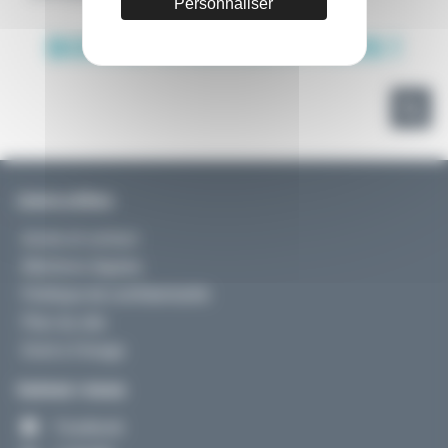
Personnaliser
BONNE CHANCE A TOUS !
Liens utiles
Accès et contact
Mentions légales
Politique de confidentialité
Plan du site
Droit à l’image
Suivez-nous
Facebook