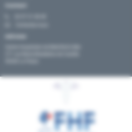
Contact
02 97 31 48 48
Contactez-nous
Adresse
Centre Hospitalier de Belle-Île-En-Mer
271 rue Marie-Madeleine de Castille
56360 Le Palais
© EHPAD- MALESTROIT | Tous droits réservés| Site réalisé
via la Fédération Hospitalière de France – Bretagne |
Design Genious-interactive