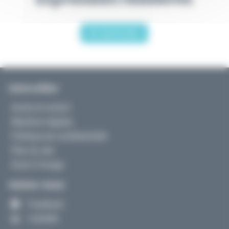
En savoir plus
Liens utiles
Accès et contact
Mentions légales
Politique de confidentialité
Plan du site
Droit à l’image
Suivez-nous
Facebook
LinkedIn