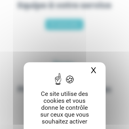
Equipe à votre service
En savoir plus
X
Masquer 
Prestations hôtelières
Ce site utilise des
cookies et vous
donne le contrôle
En savoir plus
sur ceux que vous
souhaitez activer