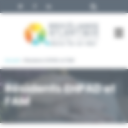
Panneau de gestion des cookies
Accueil
»
Résidents EHPAD et FAM
Résidents EHPAD et
FAM