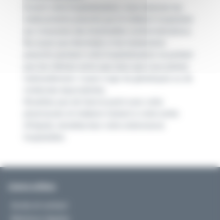
Durant votre hospitalisation, vous recevrez les
médicaments prescrits par le médecin hospitalier
qui s’assurera des éventuelles contre-indications.
Ne soyez pas étonné(e) si les traitements
prescrits pendant votre hospitalisation ne portent
pas les mêmes noms que ceux que vous prenez
habituellement. Il peut s’agir de génériques ou de
molécules équivalentes.
N’oubliez pas de faire le point avec votre
pharmacien et médecin traitant à votre sortie
d’hôpital, remettez-leur votre ordonnance
hospitalière.
Liens utiles
Accès et contact
Mentions légales