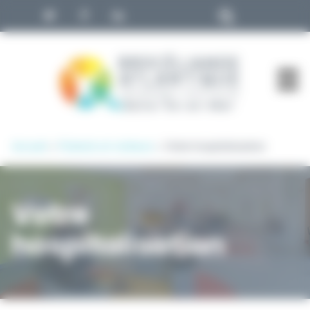
Panneau de gestion des cookies
Accueil
»
Patients et visiteurs
»
Votre hospitalisation
Votre
hospitalisation