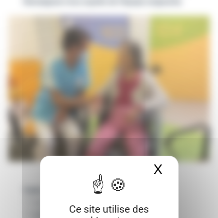
Renseignez-vous auprès de l’équipe soignante.
X
Masquer 
Votre valise
• 1 ou 2 pyjama(s) ou chemise(s) de nuit,
Ce site utilise des
• 1 paire de chaussons fermés,