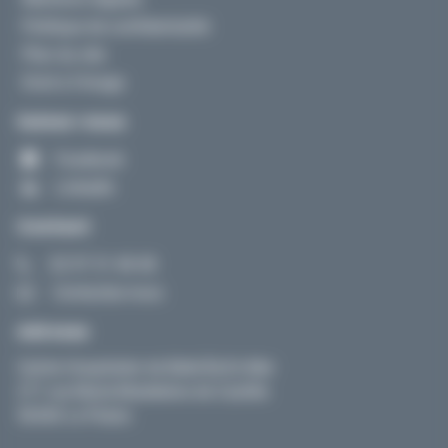
Politique de confidentialité
Plan du site
Droit à l’image
Suivez-nous
Facebook
LinkedIn
Contact
02 97 31 48 48
Contactez-nous
Adresse
Centre Hospitalier de Belle-Île-En-Mer
271 rue Marie-Madeleine de Castille
56360 Le Palais