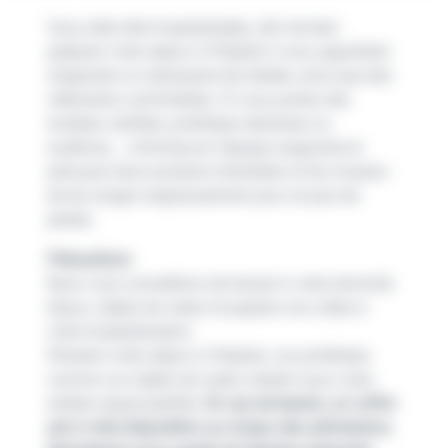
Vous allez être hospitalisé(e), afin de bien
préparer votre séjour à l’hôpital il vous appartient
d’apporter un nécessaire de toilette, ainsi que des
vêtements confortables. Si vous portez des
lunettes, lentilles, prothèses dentaires ou
auditives…, informez-en l’équipe soignante et
prévoyez leurs produits d’entretien et les moyens
de les ranger soigneusement pour ne pas les
perdre.
Précautions
Nous vous conseillons de laisser à votre domicile
bijoux, objets de valeur et papiers non utiles à
votre hospitalisation.
Pendant votre séjour à l’hôpital, vos prothèses
comme vos objets de valeur restent sous votre
entière responsabilité.
En cas de besoin, un coffre
est à votre disposition au niveau des admissions.